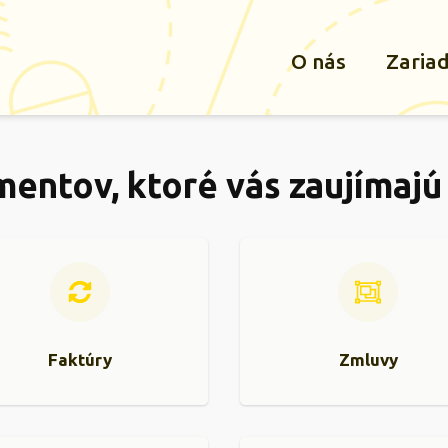
O nás
Zaria
mentov, ktoré vás zaujímajú
Faktúry
Zmluvy