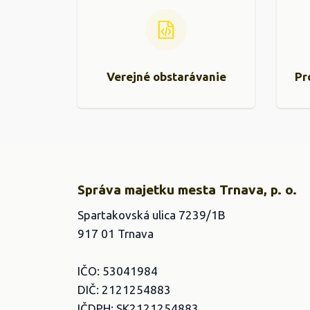
Verejné obstarávanie
Pr
Správa majetku mesta Trnava, p. o.
Spartakovská ulica 7239/1B
917 01 Trnava
IČO: 53041984
DIČ: 2121254883
IČDPH: SK2121254883