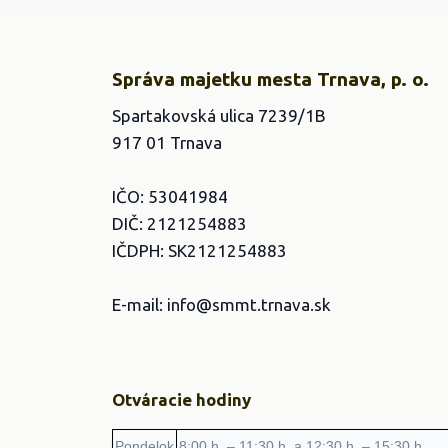
Správa majetku mesta Trnava, p. o.
Spartakovská ulica 7239/1B
917 01 Trnava
IČO: 53041984
DIČ: 2121254883
IČDPH: SK2121254883
E-mail: info@smmt.trnava.sk
Otváracie hodiny
Pondelok
8:00 h. – 11:30 h. a 12:30 h. – 15:30 h.