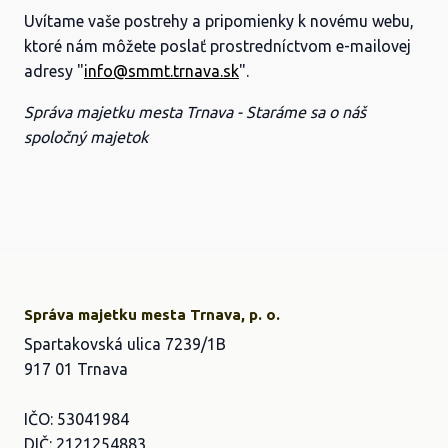
Uvítame vaše postrehy a pripomienky k novému webu,
ktoré nám môžete poslať prostredníctvom e-mailovej
adresy "
info@smmt.trnava.sk
".
Správa majetku mesta Trnava - Staráme sa o náš
spoločný majetok
Správa majetku mesta Trnava, p. o.
Spartakovská ulica 7239/1B
917 01 Trnava
IČO: 53041984
DIČ: 2121254883